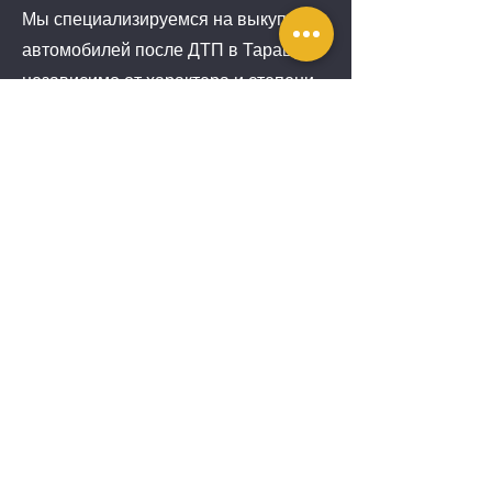
Мы специализируемся на выкупе
автомобилей после ДТП в Тараще
независимо от характера и степени
повреждений. Покупаем авто после
аварий, пожаров, с серьезными
кузовными дефектами или
техническими неисправностями.
Наш сервис позволяет:
быстро избавиться от проблемного
авто;
получить честную и
аргументированную оценку;
избежать лишних затрат и хлопот;
сразу получить средства после
оформления сделки.