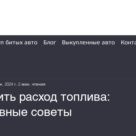
(063) 930-90-90
(097) 725-50-50
п битых авто
Блог
Выкупленные авто
Конт
н. 2024 г.
2 мин. чтения
ить расход топлива:
вные советы