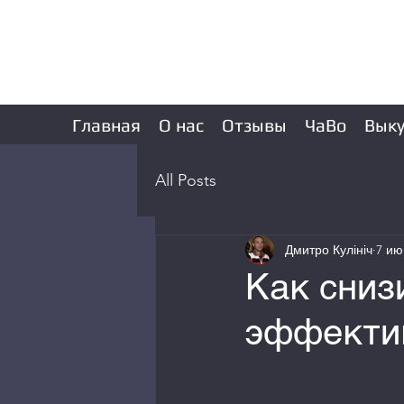
АВТОВЫКУП КИЕВ
Главная
О нас
Отзывы
ЧаВо
Выку
All Posts
Дмитро Кулініч
7 ию
Как сниз
эффекти