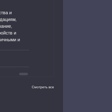
тва и 
дациям, 
ание, 
ойств и 
мичными и 
Смотреть все