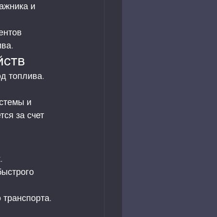
ажника и 
ентов 
ива.
йств
д топлива. 
стемы и 
ся за счет 
. 
быстрого 
 транспорта. 