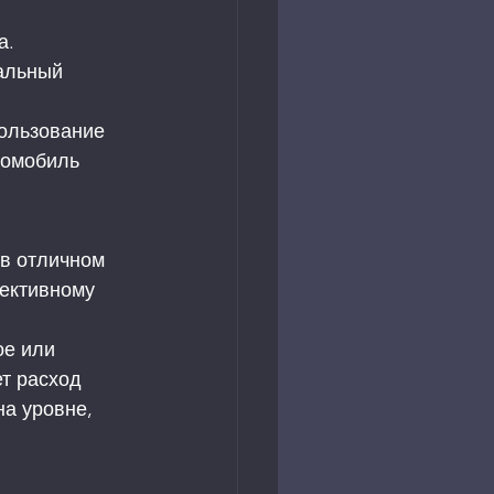
. 
альный 
ользование 
томобиль 
в отличном 
ективному 
е или 
т расход 
а уровне, 