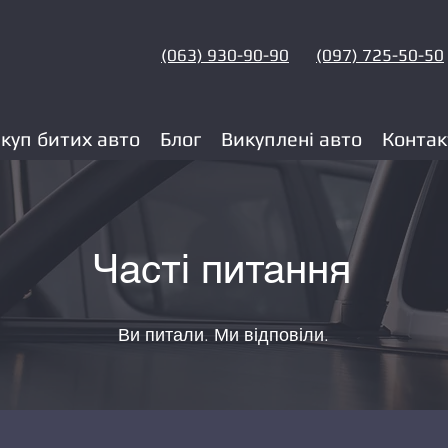
(063) 930-90-90
(097) 725-50-50
куп битих авто
Блог
Викуплені авто
Контак
Часті питання
Ви питали. Ми відповіли.