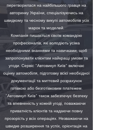
перетворилася на найбільшого гравця на
авторинку України, спеціалізуючись на
швидкому та чесному викупі автомобілів усіх
марок та моделей.
Компанія пишається своїм командою
професіоналів, які володіють усіма
необхідними знаннями та навичками, щоб
запропонувати клієнтам найкращі умови та
угоди. Сервіс "Автовикуп Київ" включає
оцінку автомобіля, підготовку всієї необхідної
документації та миттєвий розрахунок
готівкою або безготівковим платежем.
"Автовикуп Київ" також забезпечує безпеку
та впевненість у кожній угоді, поважаючи
приватність клієнтів та надаючи повну
прозорість у всіх операціях. Незважаючи на
швидке розширення та успіх, орієнтація на