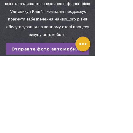
клієнта залишається ключовою філософією
"Автовикуп Київ", і компанія продовжує
прагнути забезпечення найвищого рівня
обслуговування на кожному етапі процесу
викупу автомобілів.
Отправте фото автомобиля
або
Зателефонуйте нам
Бажаєте продати авто?
Ця форма не приймається до
заповнення.