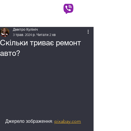
АВТОВИКУП КИЇВ
(063) 930-90-90
(097) 725-50-50
Дмитро Кулініч
3 трав. 2024 р.
Читати 2 хв
Скільки триває ремонт
авто?
Джерело зображення: 
pixabay.com