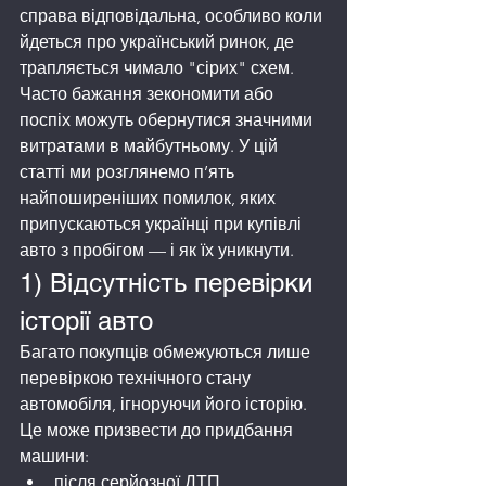
справа відповідальна, особливо коли 
йдеться про український ринок, де 
трапляється чимало "сірих" схем. 
Часто бажання зекономити або 
поспіх можуть обернутися значними 
витратами в майбутньому. У цій 
статті ми розглянемо п’ять 
найпоширеніших помилок, яких 
припускаються українці при купівлі 
авто з пробігом — і як їх уникнути.
1) Відсутність перевірки 
історії авто
Багато покупців обмежуються лише 
перевіркою технічного стану 
автомобіля, ігноруючи його історію. 
Це може призвести до придбання 
машини:
після серйозної ДТП,