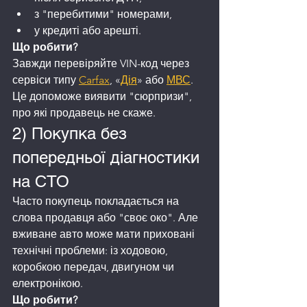
з "перебитими" номерами,
у кредиті або арешті.
Що робити?
Завжди перевіряйте VIN-код через 
сервіси типу 
Carfax
, «
Дія
» або 
МВС
. 
Це допоможе виявити "сюрпризи", 
про які продавець не скаже.
2) Покупка без 
попередньої діагностики 
на СТО
Часто покупець покладається на 
слова продавця або "своє око". Але 
вживане авто може мати приховані 
технічні проблеми: із ходовою, 
коробкою передач, двигуном чи 
електронікою.
Що робити?