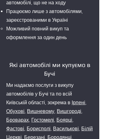
автомобілі, що не на ходу
Працюємо лише з автомобілями,
зареєстрованими в Україні
Можливий повний викуп та
оформлення за один день
Які автомобілі ми купуємо в
Бучі
Ми надаємо послуги з викупу
автомобілів у Бучі та по всій
Київській області, зокрема в
Ірпені
,
Обухові
,
Вишневому
,
Вишгороді
,
Броварах
,
Гостомелі
,
Боярці
,
Фастові
,
Борисполі
,
Василькові
,
Білій
Церкві
,
Березані
,
Бородянці
,