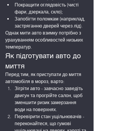
Покращити оглядовість (чисті 
фари, дзеркала, скло);
Запобігти поломкам (наприклад, 
застряганню дверей через лід).
Однак мити авто взимку потрібно з 
урахуванням особливостей низьких 
температур.
Як підготувати авто до 
миття
Перед тим, як приступати до миття 
автомобіля в мороз, варто:
Зігріти авто - завчасно заведіть 
двигун та прогрійте салон, щоб 
зменшити ризик замерзання 
води на поверхнях.
Перевірити стан ущільнювачів - 
переконайтеся, що гумові 
ущільнювачі на дверях, капоті та 