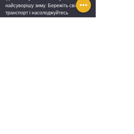
найсуворішу зиму. Бережіть свій 
транспорт і насолоджуйтесь 
комфортною їздою!
Продайте авто без 
зайвих турбот
Якщо ваше авто вже втратило свою 
актуальність для вас або ви плануєте 
придбати новий транспорт, 
скористайтеся послугою автовикупу. 
Це швидкий і зручний спосіб продати 
автомобіль за вигідною ціною. Наша 
компанія гарантує чесну оцінку та 
миттєву оплату. Звертайтеся до нас і 
забудьте про складнощі продажу!