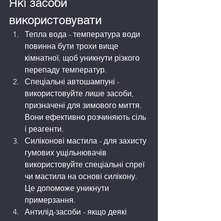
Які засоби 
використовувати
Тепла вода - температура води 
повинна бути трохи вище 
кімнатної, щоб уникнути різкого 
перепаду температур.
Спеціальні автошампуні - 
використовуйте лише засоби, 
призначені для зимового миття. 
Вони ефективно розчиняють сіль 
і реагенти.
Силіконові мастила - для захисту 
гумових ущільнювачів 
використовуйте спеціальні спреї 
чи мастила на основі силікону. 
Це допоможе уникнути 
примерзання.
Антилід-засоби - якщо деякі 