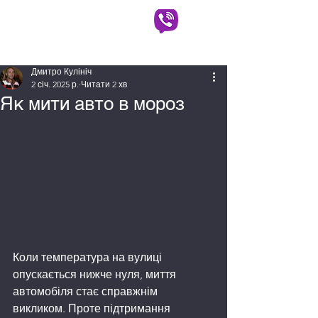
АВТОВИКУП КИЇВ
(063) 930-90-90
(097) 725-50-50
Дмитро Кулініч
2 січ. 2025 р.
Читати 2 хв
Як мити авто в мороз
Коли температура на вулиці 
опускається нижче нуля, миття 
автомобіля стає справжнім 
викликом. Проте підтримання 