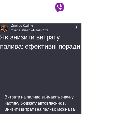
АВТОВИКУП КИЇВ
(063) 930-90-90
(097) 725-50-50
Дмитро Кулініч
7 черв. 2024 р.
Читати 2 хв
Як знизити витрату
палива: ефективні поради
Витрати на паливо займають значну 
частину бюджету автовласників. 
Знизити витрати на паливо можна за 